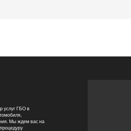
р услуг ГБО в
втомобиля,
ия. Мы ждем вас на
 процедуру