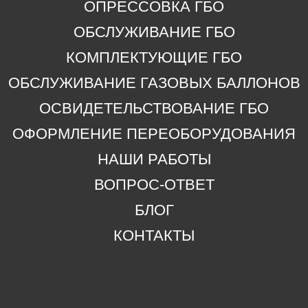
ОПРЕССОВКА ГБО
ОБСЛУЖИВАНИЕ ГБО
Обслуживание газовых баллонов
КОМПЛЕКТУЮЩИЕ ГБО
Освидетельствование ГБО
ОБСЛУЖИВАНИЕ ГАЗОВЫХ БАЛЛОНОВ
Оформление переоборудования
Вопрос-ответ
ОСВИДЕТЕЛЬСТВОВАНИЕ ГБО
Блог
ОФОРМЛЕНИЕ ПЕРЕОБОРУДОВАНИЯ
НАШИ РАБОТЫ
аяся технических характеристик товара, наличия товара на складе,
ВОПРОС-ОТВЕТ
ется публичной офертой, определяемой положениями статьи 437 Г
БЛОГ
КОНТАКТЫ