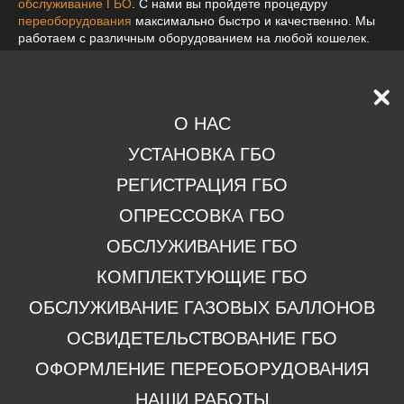
обслуживание ГБО
. С нами вы пройдете процедуру
переоборудования
максимально быстро и качественно. Мы
работаем с различным оборудованием на любой кошелек.
Вы не будете скучать во время
установки ГБО
, ведь в нашем
сервисе есть комфортная зона ожидания, где есть
диванчики, кофе/чай, ТВ и Wi-Fi.
О НАС
Заказать услугу
УСТАНОВКА ГБО
РЕГИСТРАЦИЯ ГБО
ОПРЕССОВКА ГБО
ОБСЛУЖИВАНИЕ ГБО
КОМПЛЕКТУЮЩИЕ ГБО
ОБСЛУЖИВАНИЕ ГАЗОВЫХ БАЛЛОНОВ
ОСВИДЕТЕЛЬСТВОВАНИЕ ГБО
ОФОРМЛЕНИЕ ПЕРЕОБОРУДОВАНИЯ
НАШИ РАБОТЫ