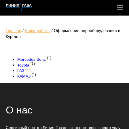
Главная
/
Наши работы
/
Оформление переоборудования в
Кургане
(1)
Mercedes Benz
(1)
Toyota
(2)
ГАЗ
(1)
КАМАЗ
О нас
Сервисный центр «Линия Газа» выполняет весь спектр услуг