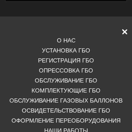
О НАС
Обращайтесь к нам
УСТАНОВКА ГБО
РЕГИСТРАЦИЯ ГБО
Россия, г. Курган, ул. Дзержинского, 62а/1
gasline45@mail.ru
ОПРЕССОВКА ГБО
8 (3522) 229-282
ОБСЛУЖИВАНИЕ ГБО
8 (3522) 228-999
КОМПЛЕКТУЮЩИЕ ГБО
ОБСЛУЖИВАНИЕ ГАЗОВЫХ БАЛЛОНОВ
ОСВИДЕТЕЛЬСТВОВАНИЕ ГБО
ОФОРМЛЕНИЕ ПЕРЕОБОРУДОВАНИЯ
НАШИ РАБОТЫ